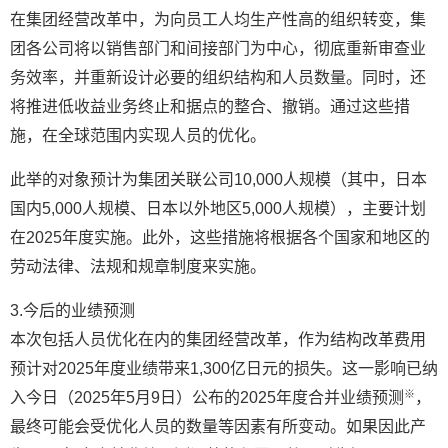
在集团经营改革中，为向员工人均生产性高的组织转变，集
团各公司将以销售部门和间接部门为中心，彻底重新审查业
务效率，并重新设计必要的组织结构和人员数量。同时，还
将推进低收益业务终止和据点的整合、撤销。通过这些措
施，在全球范围内实现人员的优化。
此举的对象预计为集团关联公司10,000人规模（其中，日本
国内5,000人规模、日本以外地区5,000人规模），主要计划
在2025年度实施。此外，这些措施将根据各个国家和地区的
劳动法律、法规和规章制度来实施。
3.今后的业绩预测
本次包括人员优化在内的集团经营改革，作为结构改革费用
预计对2025年度业绩带来1,300亿日元的损失。这一影响已纳
※
入今日（2025年5月9日）公布的2025年度合并业绩预测
，
最终可能会受优化人员的数量等因素有所变动。如果因此产