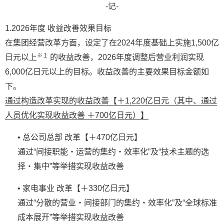
-记-
1.2026年度 收益改善效果目标
在集团经营改革方面，设定了在2024年度基础上实施1,500亿
※１
日元以上
的收益改善，2026年度调整后营业利润实现
6,000亿日元以上的目标。收益改善的主要效果目标金额如
下。
通过构造改革实现的收益改善【＋1,220亿日元（其中、通过
人员优化实现收益改善 ＋700亿日元）】
• 总公司总部 改革【＋470亿日元】
通过“间接职能・运营的集约・效率化”及“技术主题的选
择・集中”等举措实现收益改善
• 家电事业 改革【＋330亿日元】
通过“分散的营业・间接部门的集约・效率化”及“全球标准
成本展开”等举措实现收益改善