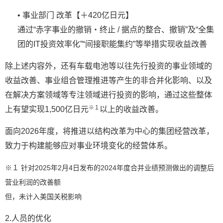
• 事业部门 改革【＋420亿日元】
通过“赤字事业的撤销・终止 / 据点的整合、撤销”及“全集
团的IT投资效率化”“间接职能集约”等举措实现收益改善
除上述内容外，还有车载电池等以往先行投资的事业领域的
收益改善、事业组合管理推进等产生的非合并化影响、以及
在解决方案领域等专注领域进行投资的影响，通过这些整体
※１
上有望实现1,500亿日元
以上的收益改善。
面向2026年度，将推进以结构改革为中心的集团经营改革，
致力于构建能够应对事业环境变化的经营体系。
※１ 针对2025年2月4日发布的2024年度合并业绩预测做出的调整后
营业利润的改善额
但，未计入美国关税影响
2.人员的优化